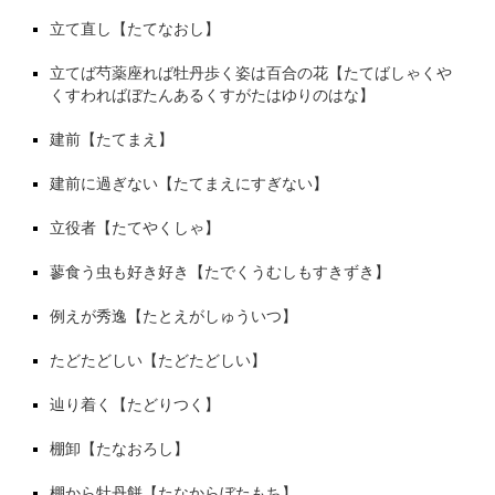
立て直し【たてなおし】
立てば芍薬座れば牡丹歩く姿は百合の花【たてばしゃくや
くすわればぼたんあるくすがたはゆりのはな】
建前【たてまえ】
建前に過ぎない【たてまえにすぎない】
立役者【たてやくしゃ】
蓼食う虫も好き好き【たでくうむしもすきずき】
例えが秀逸【たとえがしゅういつ】
たどたどしい【たどたどしい】
辿り着く【たどりつく】
棚卸【たなおろし】
棚から牡丹餅【たなからぼたもち】