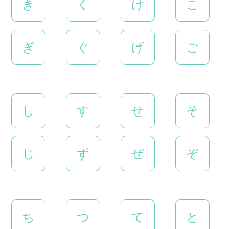
き
く
け
こ
ぎ
ぐ
げ
ご
し
す
せ
そ
じ
ず
ぜ
ぞ
ち
つ
て
と