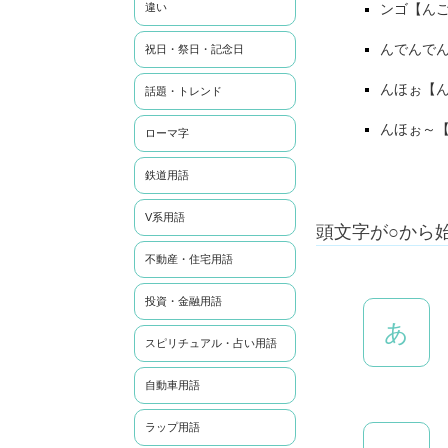
違い
ンゴ【ん
んでんで
祝日・祭日・記念日
んほぉ【
話題・トレンド
んほぉ～
ローマ字
鉄道用語
V系用語
頭文字が○から
不動産・住宅用語
投資・金融用語
あ
スピリチュアル・占い用語
自動車用語
ラップ用語