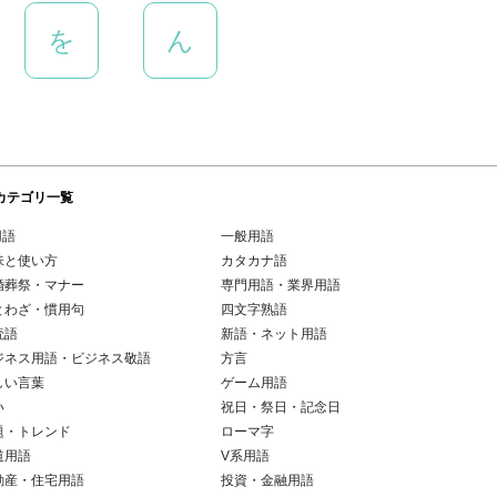
を
ん
カテゴリ一覧
用語
一般用語
味と使い方
カタカナ語
婚葬祭・マナー
専門用語・業界用語
とわざ・慣用句
四文字熟語
読語
新語・ネット用語
ジネス用語・ビジネス敬語
方言
しい言葉
ゲーム用語
い
祝日・祭日・記念日
題・トレンド
ローマ字
道用語
V系用語
動産・住宅用語
投資・金融用語