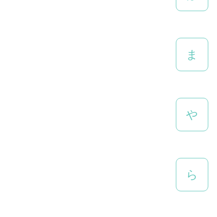
ま
や
ら