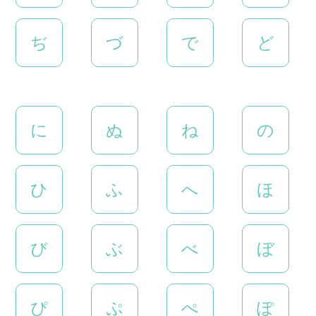
ぢ
づ
で
ど
に
ぬ
ね
の
ひ
ふ
へ
ほ
び
ぶ
べ
ぼ
ぴ
ぷ
ぺ
ぽ