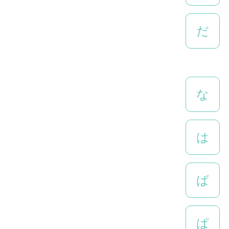
だ
な
は
ば
ぱ