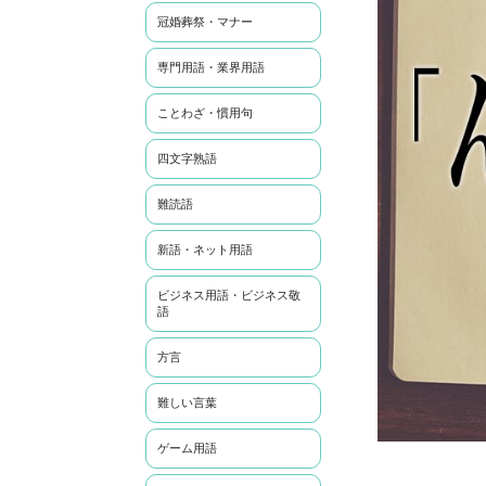
冠婚葬祭・マナー
専門用語・業界用語
ことわざ・慣用句
四文字熟語
難読語
新語・ネット用語
ビジネス用語・ビジネス敬
語
方言
難しい言葉
ゲーム用語