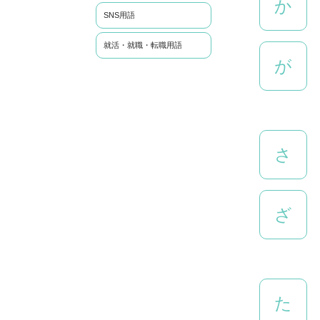
か
SNS用語
就活・就職・転職用語
が
さ
ざ
た