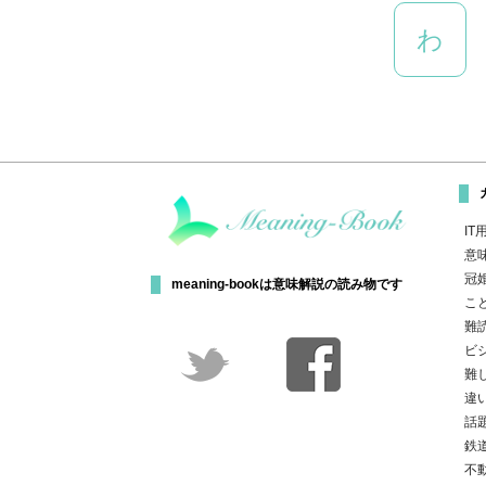
わ
IT
意
冠
meaning-bookは意味解説の読み物です
こ
難
ビ
難
違
話
鉄
不