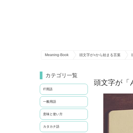
Meaning-Book
頭文字が○から始まる言葉
カテゴリ一覧
頭文字が「
IT用語
一般用語
意味と使い方
カタカナ語