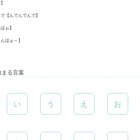
ご】
んで【んでんでんで】
んほぉ】
【んほぉ～】
始まる言葉
い
う
え
お