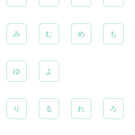
み
む
め
も
ゆ
よ
り
る
れ
ろ