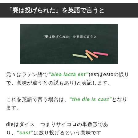
「賽は投げられた」を英語で言うと
元々はラテン語で
“alea iacta est”
(estはestoの誤り
で、意味が違うとの説もあり)と表記します。
これを英語で言う場合は、
“the die is cast”
となり
ます。
dieはダイス、つまりサイコロの単数形であ
り、
“cast”
は放り投げるという意味です