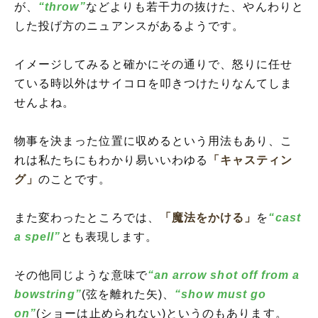
が、
“throw”
などよりも若干力の抜けた、やんわりと
した投げ方のニュアンスがあるようです。
イメージしてみると確かにその通りで、怒りに任せ
ている時以外はサイコロを叩きつけたりなんてしま
せんよね。
物事を決まった位置に収めるという用法もあり、こ
れは私たちにもわかり易いいわゆる
「キャスティン
グ」
のことです。
また変わったところでは、
「魔法をかける」
を
“cast
a spell”
とも表現します。
その他同じような意味で
“an arrow shot off from a
bowstring”
(弦を離れた矢)、
“show must go
on”
(ショーは止められない)というのもあります。