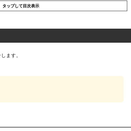
タップして目次表示
介します。
現の使い方
」とは?
った例文と意味を解釈
語や類義語・言い換え