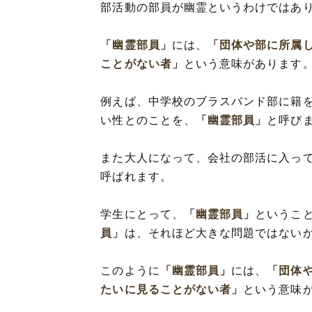
部活動の部員が幽霊というわけではあ
「幽霊部員」
には、
「団体や部に所属
ことがない者」
という意味があります
例えば、中学校のブラスバンド部に籍
い性とのことを、
「幽霊部員」
と呼び
また大人になって、会社の部活に入っ
呼ばれます。
学生にとって、
「幽霊部員」
というこ
員」
は、それほど大きな問題ではない
このように
「幽霊部員」
には、
「団体
たいに見ることがない者」
という意味