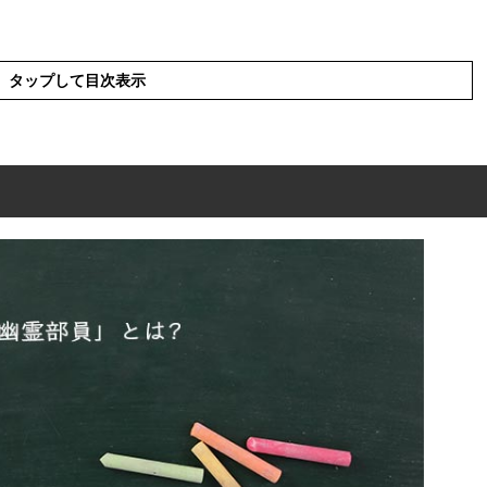
タップして目次表示
?
英語
類語や類似表現や似た言葉
使った例文や短文など
あるある