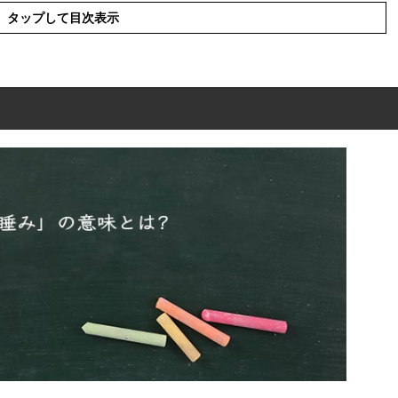
タップして目次表示
とは?
語や言い換え・似た言葉
葉の使い方
った例文
見る夢