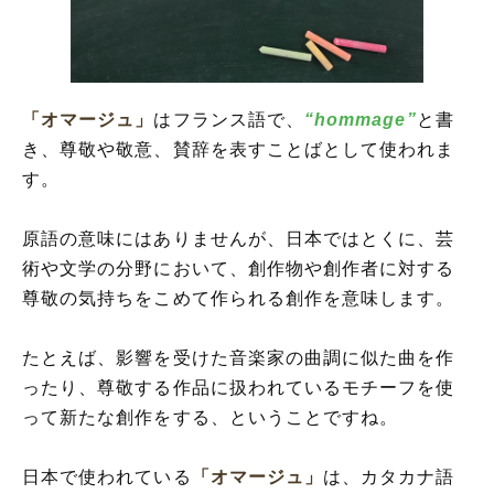
「オマージュ」の使い方
「オマージュ」を使った例文
「オマージュ」の英語
「オマージュ」の対義語
「オマージュ」
はフランス語で、
“hommage”
と書
「オマージュ」と「リスペクト」の違い
き、尊敬や敬意、賛辞を表すことばとして使われま
「オマージュ」と「パロディ」の違い
す。
原語の意味にはありませんが、日本ではとくに、芸
術や文学の分野において、創作物や創作者に対する
尊敬の気持ちをこめて作られる創作を意味します。
たとえば、影響を受けた音楽家の曲調に似た曲を作
ったり、尊敬する作品に扱われているモチーフを使
って新たな創作をする、ということですね。
日本で使われている
「オマージュ」
は、カタカナ語