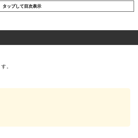
タップして目次表示
ます。
は?意味
」とは?