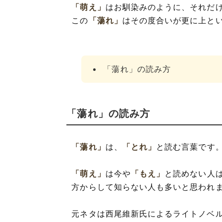
「萌え」
はお馴染みのように、それだ
この
「蕩れ」
はその度合いが更に上と
「蕩れ」の読み方
「蕩れ」の読み方
「蕩れ」
は、
「とれ」
と読む言葉です
「萌え」
は今や
「もえ」
と読めない人
方からして知らない人も多いと思われ
元ネタは西尾維新氏によるライトノベ