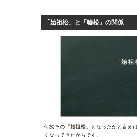
「始祖松」と「嘘松」の関係
何故その
「始祖松」
となったかと言え
くなってきたからです。