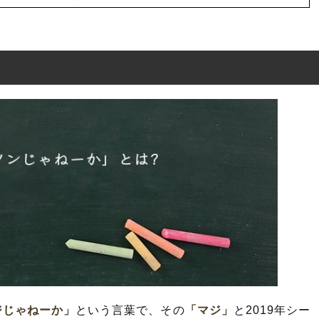
ーか」とは?
ねーか」の概要
ジじゃねーか」
という言葉で、その
「マジ」
と2019年シー