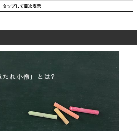
タップして目次表示
は?
を使った例文や短文など
の類語や類義語・言い換え