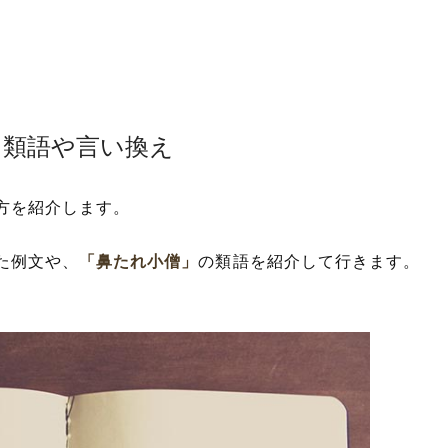
！類語や言い換え
方を紹介します。
た例文や、
「鼻たれ小僧」
の類語を紹介して行きます。