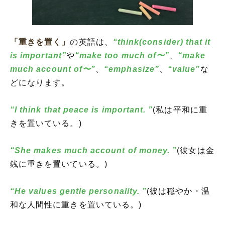
「重きを置く」
の英語は、
“think(consider) that it
is important”
や
“make too much of〜”
、
“make
much account of〜”
、
“emphasize”
、
“value”
な
どになります。
“I think that peace is important. ”
(私は平和に重
きを置いている。)
“She makes much account of money. ”
(彼女は金
銭に重きを置いている。)
“He values gentle personality. ”
(彼は穏やか・温
和な人間性に重きを置いている。)