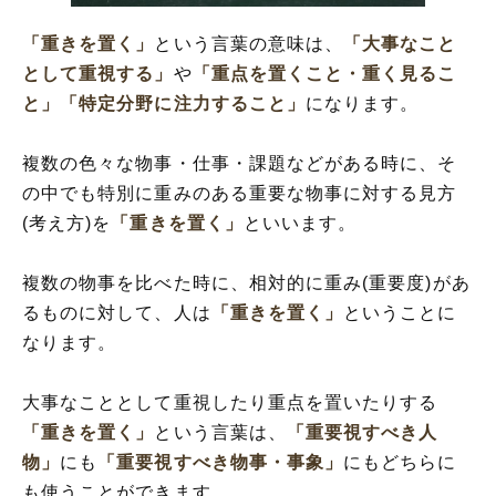
「重きを置く」の英語
「重きを置く」の語源
「重きを置く」
という言葉の意味は、
「大事なこと
「趣を置く」と「重きを置く」の違い
として重視する」
や
「重点を置くこと・重く見るこ
「重きを置く」の敬語
と」
「特定分野に注力すること」
になります。
「重き」を使った言葉や意味を解釈
複数の色々な物事・仕事・課題などがある時に、そ
の中でも特別に重みのある重要な物事に対する見方
(考え方)を
「重きを置く」
といいます。
複数の物事を比べた時に、相対的に重み(重要度)があ
るものに対して、人は
「重きを置く」
ということに
なります。
大事なこととして重視したり重点を置いたりする
「重きを置く」
という言葉は、
「重要視すべき人
物」
にも
「重要視すべき物事・事象」
にもどちらに
も使うことができます。