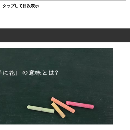
タップして目次表示
味とは?
読み方
類語や似たことわざ
使った例文