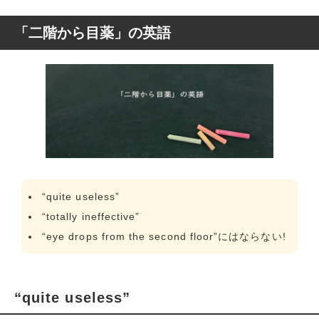
「二階から目薬」の英語
“quite useless”
“totally ineffective”
“eye drops from the second floor”にはならない!
“quite useless”