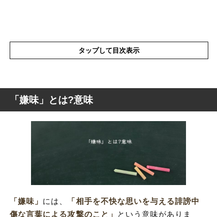
タップして目次表示
「嫌味」とは?意味
「嫌味」とは?意味
「嫌味」の表現の使い方
「嫌味」を使った例文や短文など
「嫌味」の類語や類義語・言い換え
「嫌味」
には、
「相手を不快な思いを与える誹謗中
傷な言葉による攻撃のこと」
という意味がありま