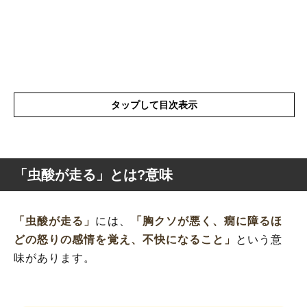
タップして目次表示
「虫酸が走る」とは?意味
「虫酸が走る」とは?意味
「虫酸が走る」
には、
「胸クソが悪く、癇に障るほ
「虫酸が走る」の表現の使い方
どの怒りの感情を覚え、不快になること」
という意
「虫酸が走る」を使った例文や短文など
味があります。
「虫酸が走る」の類語や類義語・言い換え