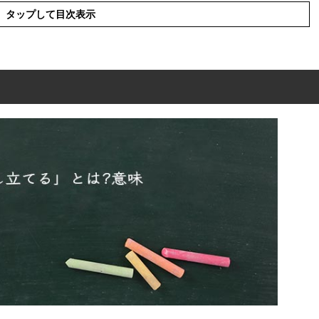
タップして目次表示
は?意味
の表現の使い方
を使った例文や短文など
の類語や類義語・言い換え