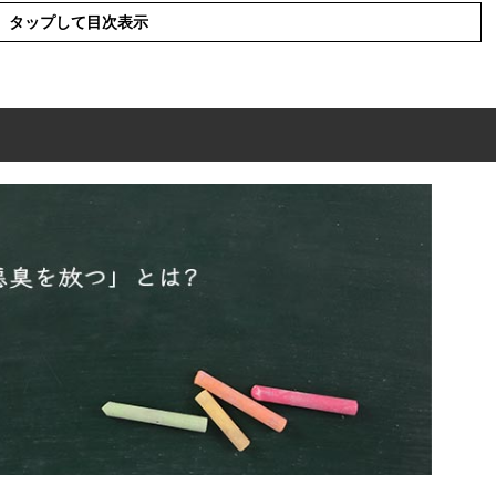
タップして目次表示
は?
を使った例文や短文など
の類語や類義語・言い換え