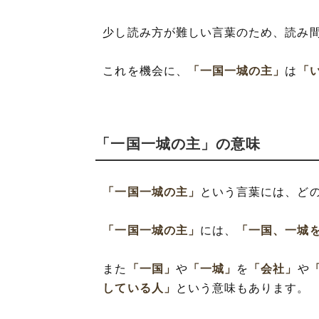
少し読み方が難しい言葉のため、読み
これを機会に、
「一国一城の主」
は
「
「一国一城の主」の意味
「一国一城の主」
という言葉には、ど
「一国一城の主」
には、
「一国、一城
また
「一国」
や
「一城」
を
「会社」
や
している人」
という意味もあります。