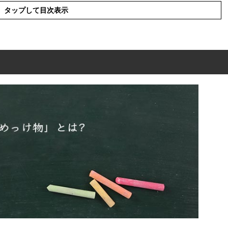
タップして目次表示
?
表現の使い方
使った例文と意味を解釈
類語や言い換え