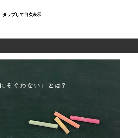
タップして目次表示
い」とは?
ない」の類語や類似表現や似た言葉
ない」を使った例文や短文など