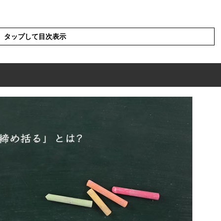
タップして目次表示
?
英語と解釈
表現の使い方
使った例文と意味を解釈
類語や類義語・言い換え