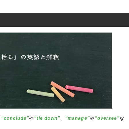
と
“conclude”
や
“tie down”
、
“manage”
や
“oversee”
な