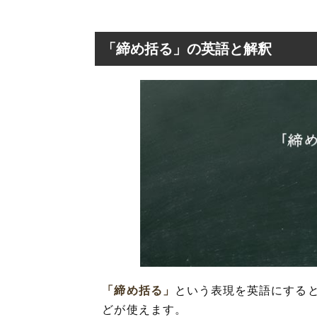
「締め括る」の英語と解釈
「締め括る」
という表現を英語にする
どが使えます。