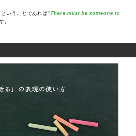
」
ということであれば
“There must be someone to
す。