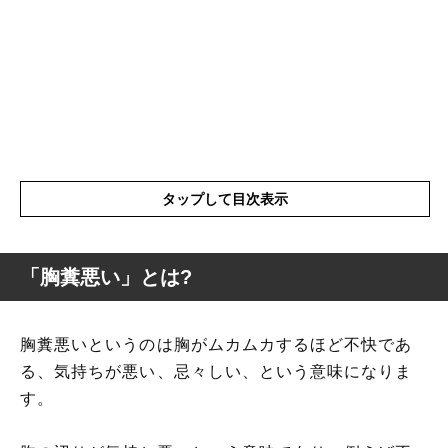
タップして目次表示
「胸糞悪い」とは?
「胸糞悪い」とは?
胸糞悪いというのは胸がムカムカするほど不快であ
る、気持ちが悪い、忌々しい、という意味になりま
「胸糞悪い事件」とは?
す。
「胸糞悪い」の表現の使い方
「「胸糞悪い」」を使った例文と意味を解
釈