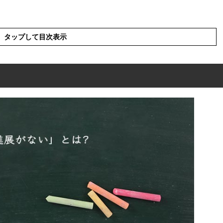
タップして目次表示
は?
の表現の使い方
の英語と解釈
を使った例文と意味を解釈
の類語や類義語・言い換え