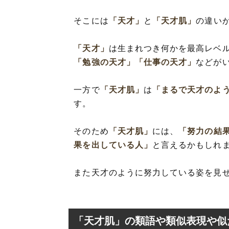
そこには
「天才」
と
「天才肌」
の違い
「天才」
は生まれつき何かを最高レベ
「勉強の天才」
「仕事の天才」
などが
一方で
「天才肌」
は
「まるで天才のよ
す。
そのため
「天才肌」
には、
「努力の結
果を出している人」
と言えるかもしれ
また天才のように努力している姿を見
「天才肌」の類語や類似表現や似