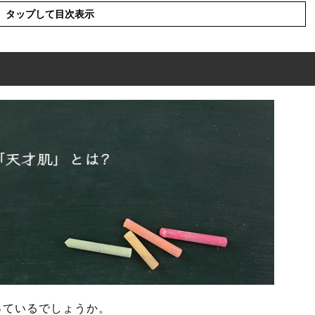
タップして目次表示
語や類似表現や似た言葉
った例文や短文など
っているでしょうか。