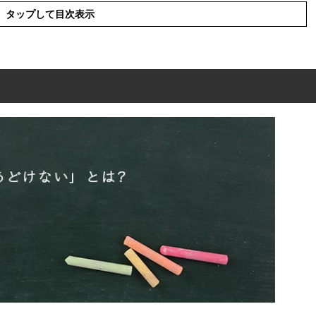
タップして目次表示
は?
の表現の使い方
を使った言葉と意味を解釈
使った例文や短文など(意味を解釈)
の類語や関連語
の英語と解釈