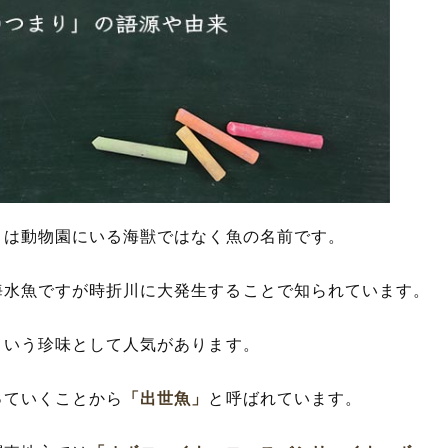
」
は動物園にいる海獣ではなく魚の名前です。
海水魚ですが時折川に大発生することで知られています。
という珍味として人気があります。
っていくことから
「出世魚」
と呼ばれています。