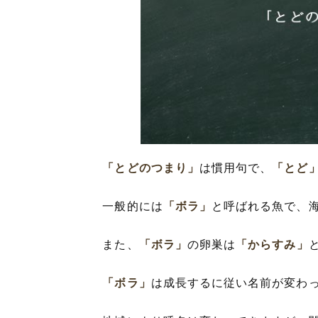
「とどのつまり」
は慣用句で、
「とど
一般的には
「ボラ」
と呼ばれる魚で、
また、
「ボラ」
の卵巣は
「からすみ」
「ボラ」
は成長するに従い名前が変わ