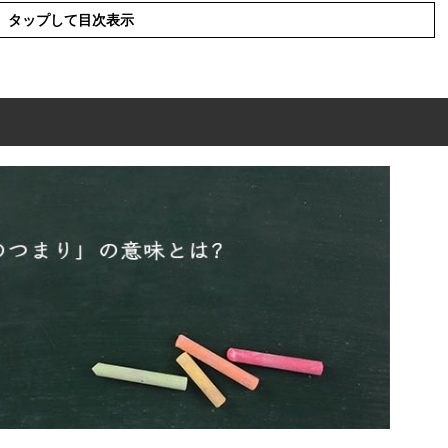
タップして目次表示
の意味とは?
」の語源や由来
」の漢字
」使った例文と意味を解釈
」の類語や言い換え
」と「つまり」の違い
」の英語・例文など解釈