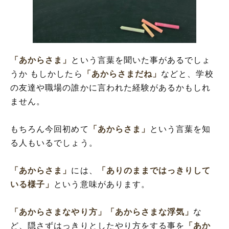
「あからさま」の英語
「あからさま」の語源や由来
「あからさま」の言葉の使い方
「あからさま」を使った言葉・慣用句や熟
語・関連
「あからさま」
という言葉を聞いた事があるでしょ
「あからさま」を使った例文や短文など
うか もしかしたら
「あからさまだね」
などと、学校
「あからさま」の類語や類義表現
の友達や職場の誰かに言われた経験があるかもしれ
「あからさま」の反対語・対義語
ません。
もちろん今回初めて
「あからさま」
という言葉を知
る人もいるでしょう。
「あからさま」
には、
「ありのままではっきりして
いる様子」
という意味があります。
「あからさまなやり方」
「あからさまな浮気」
な
ど、隠さずはっきりとしたやり方をする事を
「あか