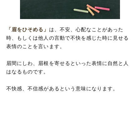
「眉をひそめる」心理
「眉をひそめる」の言葉の使い方
「眉をしかめる」は間違い?
「眉をひそめる」
は、不安、心配なことがあった
「眉をひそめる」を使った例文や短文・意
味を解釈
時、もしくは他人の言動で不快を感じた時に見せる
「眉をひそめる」の類語や類義の表現
表情のことを言います。
眉間にしわ、眉根を寄せるといった表情に自然と人
はなるものです。
不快感、不信感があるという意味になります。