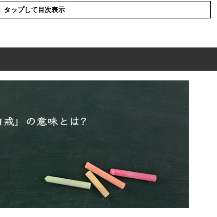
タップして目次表示
は?
責」の違い
の使い方
た例文
や類義表現