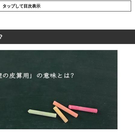
タップして目次表示
?
用」の意味とは?
算用」の語源や由来
算用」の使い方
算用」を使った例文と解釈
算用」の対義表現
算用」の類義表現
用」を英語にすると?