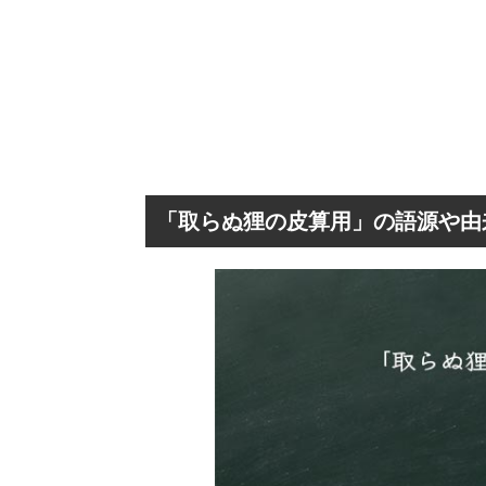
「取らぬ狸の皮算用」の語源や由