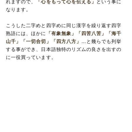
れますので、
「心をもって心を伝える」
という事に
なります。
こうした二字めと四字めに同じ漢字を繰り返す四字
熟語には、ほかに
「有象無象」
「四苦八苦」
「海千
山千」
「一切合切」
「四方八方」
…と幾らでも列挙
する事ができ、日本語独特のリズムの良さを出すの
に一役買っています。