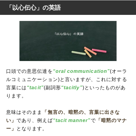
「以心伝心」の英語
口頭での意思伝達を
“oral communication”
(オーラ
ルコミュニケーション)と言いますが、これに対する
言葉には
“tacit”
(副詞形
“tacitly”
)といったものがあ
ります。
意味はそのまま
「無言の、暗黙の、言葉に出さな
い」
であり、例えば
“tacit manner”
で
「暗黙のマナ
ー」
となります。