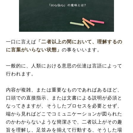
「以心伝心」の語源
「以心伝心」の言葉の使い方
「以心伝心」を使った例文・短文
「以心伝心」の英語
「以心伝心」の対義語
一口に言えば
「二者以上の間において、理解するの
「以心伝心」の類語
に言葉がいらない状態」
の事をいいます。
一般的に、人類における意思の伝達は言語によって
行われます。
内容が複雑、または重要なものであればあるほど、
口頭での直接指示、または文書による説明が必須と
なってきますが、そうしたプロセスを必要とせず、
端から見ればどこでコミュニケーションが図られた
のかわからないような簡潔さで、二者以上がその趣
旨を理解し、足並みを揃えて行動する、そうした場