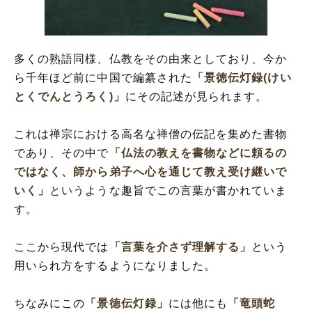
多くの熟語同様、仏教をその由来としており、今か
ら千年ほど前に中国で編纂された
「景徳伝灯録(けい
とくでんとうろく)」
にその記述が見られます。
これは禅宗における高名な禅僧の伝記を集めた書物
であり、その中で
「仏法の教えを書物などに頼るの
ではなく、師から弟子へ心を通じて教え受け継いで
いく」
というような趣旨でこの言葉が書かれていま
す。
ここから現代では
「言葉を介さず理解する」
という
用いられ方をするようになりました。
ちなみにこの
「景徳伝灯録」
には他にも
「竜頭蛇