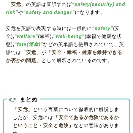
「安危」
の英語は直訳すれば
“safety(security) and
risk”
や
“safety and danger”
になります。
安危を英語で表現する時には一般的に
“safety”
(安
全),
“welfare”
(幸福),
“well-being”
(幸福で健康な状
態),
“fate(運命)”
などの英単語も使用されていて、英
語では
「安危」
が
「安全・幸福・健康を維持できる
か否かの問題」
として解釈されているのです。
まとめ
「安危」
という言葉について徹底的に解説しま
したが、安危には
「安全であるか危険であるか
ということ・安全と危険」
などの意味がありま