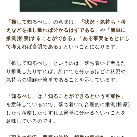
「推して知るべし」の例文と解説
「推して知るべし」の英語
「推して知るべし」の語源や由来
「推して知るべし」
の意味は、
「状況・気持ち・考
「推す」の言葉が持つ2つの意味を解釈
えなどを推し量れば分かるはずである」
や
「簡単に
推測(推察)することができる」
「ある事実をもとにし
て考えれば自明である」
ということになります。
「推して知るべし」
というのは、落ち着いて考えた
り推測したりすれば、誰にでも分かるほどに状況や
気持ちの理解が簡単であることを示しています。
「知るべし」
は
「知ることができるという可能性」
を意味しているので、落ち着いて合理的に推測(推察)
したり考察したりすれば簡単に分かるということを
意味しているのです。