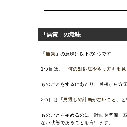
「無策」の意味
「無策」
の意味は以下の2つです。
「無策」の意味
1つ目は、
「何の対処法ややり方も用意
「無策」の表現
「無策」を使っ
ものごとをするにあたり、最初から方
「無策」の類語
2つ目は
「見通しや計画がないこと」
と
ものごとを始めるのに、計画や準備、
ない状態であることを言います。