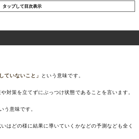
タップして目次表示
していないこと」
という意味です。
の使い方
た例文と意味を解釈
策や対策を立てずにぶっつけ状態であることを言います。
や類義語
いう意味です。
或いはどの様に結果に導いていくかなどの予測なども全く