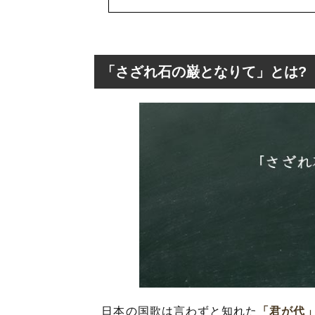
「さざれ石の巌となりて」とは?
「さざれ石の巌と
「さざれ石の巌と
日本の国歌は言わずと知れた
「君が代