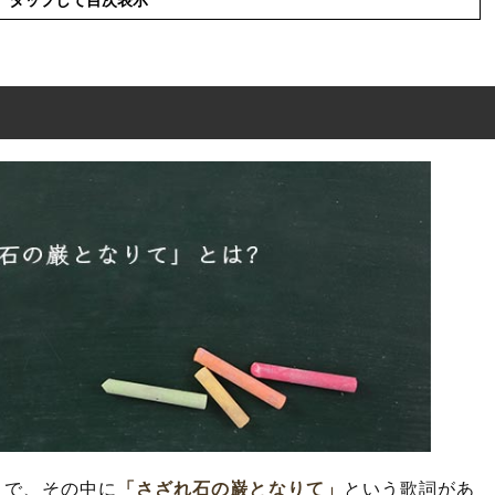
なりて」とは?
なりて」の意味とは?
」
で、その中に
「さざれ石の巌となりて」
という歌詞があ