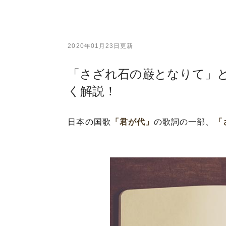
2020年01月23日更新
「さざれ石の巌となりて」
く解説！
日本の国歌
「君が代」
の歌詞の一部、
「