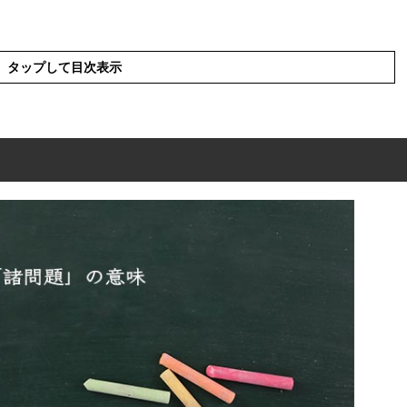
タップして目次表示
味
現の使い方
った例文と意味を解釈
語や類義語