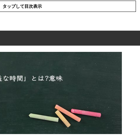
タップして目次表示
は?意味
の表現の使い方
を使った例文や短文など
の類語や類義語・言い換え