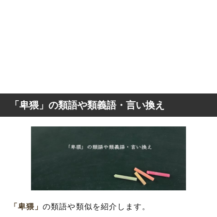
「卑猥」の類語や類義語・言い換え
「卑猥」
の類語や類似を紹介します。