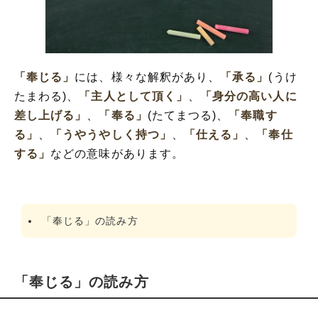
「奉じる」の類語や類義語
「奉じる」
には、様々な解釈があり、
「承る」
(うけ
たまわる)、
「主人として頂く」
、
「身分の高い人に
差し上げる」
、
「奉る」
(たてまつる)、
「奉職す
る」
、
「うやうやしく持つ」
、
「仕える」
、
「奉仕
する」
などの意味があります。
「奉じる」の読み方
「奉じる」の読み方