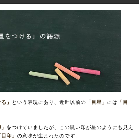
ける」
という表現にあり、近世以前の
「目星」
には
「目
印」
をつけていましたが、この黒い印が星のようにも見え
「目印」
の意味が生まれたのです。