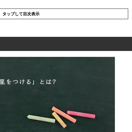
タップして目次表示
とは?
」の語源
」の表現の使い方
」を使った例文と意味を解釈
」の類語や類義語