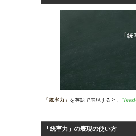
「統率力」
を英語で表現すると、
“lead
「統率力」の表現の使い方