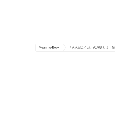
Meaning-Book
「ああだこうだ」の意味とは！類