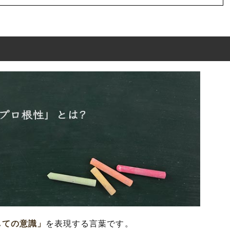
?
分解して解釈
表現の使い方
使った例文と意味を解釈
類語や類義語・言い換え
しての意識」
を表現する言葉です。