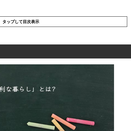
タップして目次表示
とは?
」の英語と解釈
」の表現の使い方
」を使った例文と意味を解釈
」の類語や類義語・言い換え