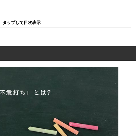
タップして目次表示
?
英語と解釈
表現の使い方
使った例文と意味を解釈
類語や類義語・言い換え