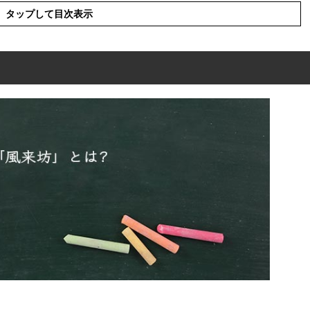
タップして目次表示
源や由来
現の使い方
った例文と意味を解釈
語や類義語・言い換え
。