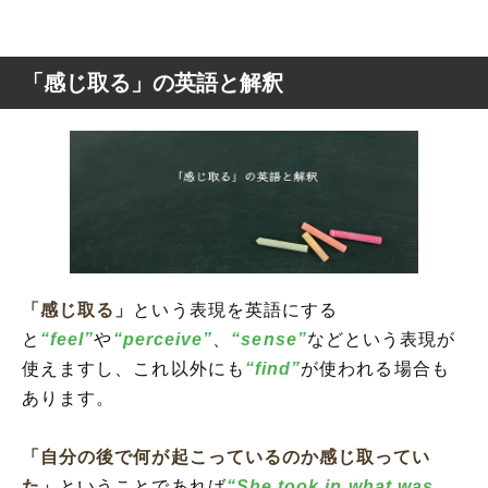
「感じ取る」の英語と解釈
「感じ取る」
という表現を英語にする
と
“feel”
や
“perceive”
、
“sense”
などという表現が
使えますし、これ以外にも
“find”
が使われる場合も
あります。
「自分の後で何が起こっているのか感じ取ってい
た」
ということであれば
“She took in what was