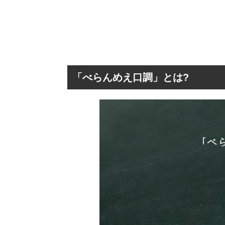
「べらんめえ口調」とは?